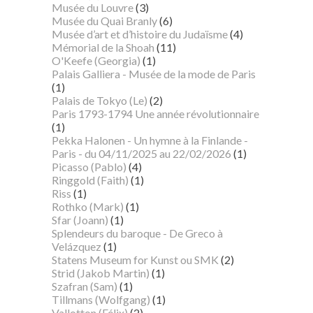
Musée du Louvre
(3)
Musée du Quai Branly
(6)
Musée d’art et d’histoire du Judaïsme
(4)
Mémorial de la Shoah
(11)
O'Keefe (Georgia)
(1)
Palais Galliera - Musée de la mode de Paris
(1)
Palais de Tokyo (Le)
(2)
Paris 1793-1794 Une année révolutionnaire
(1)
Pekka Halonen - Un hymne à la Finlande -
Paris - du 04/11/2025 au 22/02/2026
(1)
Picasso (Pablo)
(4)
Ringgold (Faith)
(1)
Riss
(1)
Rothko (Mark)
(1)
Sfar (Joann)
(1)
Splendeurs du baroque - De Greco à
Velázquez
(1)
Statens Museum for Kunst ou SMK
(2)
Strid (Jakob Martin)
(1)
Szafran (Sam)
(1)
Tillmans (Wolfgang)
(1)
Vallotton (Félix)
(2)