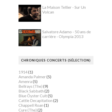
La Maison Tellier - Sur Un
Volcan
Salvatore Adamo - 50 ans de
carrière - Olympia 2013
CHRONIQUES CONCERTS (SÉLECTION)
1914
(1)
Amanda Palmer
(5)
Amenra
(5)
Bellrays (The)
(9)
Black Sabbath
(2)
Blue Öyster Cult
(5)
Cattle Decapitation
(2)
Chappell Roan
(1)
Cure (The)
(2)