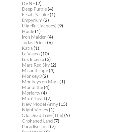
DVNE
(2)
Deep Purple
(4)
Eesah Yasuke
(1)
Empyrium
(2)
Higelin (Jacques)
(9)
Houle
(1)
Iron Maiden
(4)
Judas Priest
(6)
Katla
(1)
Le Vasco
(10)
Lux Incerta
(3)
Mars Red Sky
(2)
Misanthrope
(3)
Monkey3
(2)
Monkeys on Mars
(1)
Monolithe
(4)
Moriarty
(4)
Motörhead
(7)
New Model Army
(15)
Night Verses
(1)
Old Dead Tree (The)
(9)
Orphaned Land
(7)
Paradise Lost
(7)
Primordial
(9)