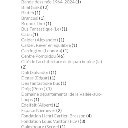
Bande dessinée 1964-2024
(1)
Bilal (Enki)
(2)
Blutch
(1)
Brancusi
(1)
Broad (The)
(1)
Bus Fantastique (Le)
(1)
Cabu
(1)
Calder (Alexander)
(1)
Calder. Rêver en équilibre
(1)
Carrington (Leonora)
(1)
Centre Pompidou
(46)
Cité de l'architecture et du patrimoine (la)
(2)
Dalí (Salvador)
(1)
Degas (Edgar)
(1)
Den fantastiske bus
(1)
Doig (Peter)
(1)
Domaine départemental de la Vallée-aux-
Loups
(1)
Edelfelt (Albert)
(1)
Espace Niemeyer
(2)
Fondation Henri Cartier-Bresson
(4)
Fondation Louis Vuitton (FLV)
(3)
Gainsbourg (Serge)
(1)