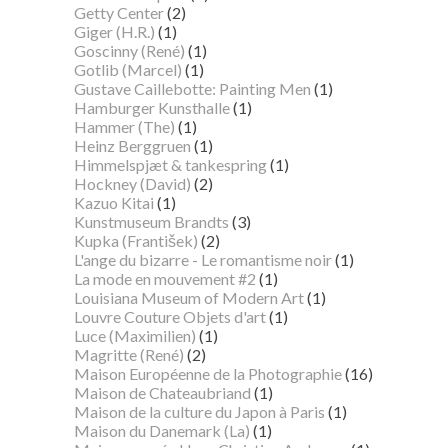
Getty Center
(2)
Giger (H.R.)
(1)
Goscinny (René)
(1)
Gotlib (Marcel)
(1)
Gustave Caillebotte: Painting Men
(1)
Hamburger Kunsthalle
(1)
Hammer (The)
(1)
Heinz Berggruen
(1)
Himmelspjæt & tankespring
(1)
Hockney (David)
(2)
Kazuo Kitai
(1)
Kunstmuseum Brandts
(3)
Kupka (František)
(2)
L'ange du bizarre - Le romantisme noir
(1)
La mode en mouvement #2
(1)
Louisiana Museum of Modern Art
(1)
Louvre Couture Objets d'art
(1)
Luce (Maximilien)
(1)
Magritte (René)
(2)
Maison Européenne de la Photographie
(16)
Maison de Chateaubriand
(1)
Maison de la culture du Japon à Paris
(1)
Maison du Danemark (La)
(1)