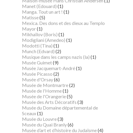
Maison-musée Hans Christian Andersen
(1)
Manet (Edouard)
(1)
Manga. Tout un art !
(1)
Matisse
(5)
Mexica. Des dons et des dieux au Templo
Mayor
(1)
Mikhaïlov (Boris)
(1)
Modigliani (Amedeo)
(1)
Modotti (Tina)
(1)
Munch (Edvard)
(2)
Musique dans les camps nazis (la)
(1)
Musée Guimet
(9)
Musée Jacquemart-André
(1)
Musée Picasso
(2)
Musée d'Orsay
(6)
Musée de Montmartre
(2)
Musée de l'Homme
(1)
Musée de l'Orangerie
(5)
Musée des Arts Décoratifs
(3)
Musée du Domaine départemental de
Sceaux
(1)
Musée du Louvre
(3)
Musée du Quai Branly
(6)
Musée d’art et d’histoire du Judaïsme
(4)