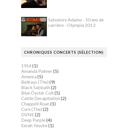
Salvatore Adamo - 50 ans de
carrière - Olympia 2013
CHRONIQUES CONCERTS (SÉLECTION)
1914
(1)
Amanda Palmer
(5)
Amenra
(5)
Bellrays (The)
(9)
Black Sabbath
(2)
Blue Öyster Cult
(5)
Cattle Decapitation
(2)
Chappell Roan
(1)
Cure (The)
(2)
DVNE
(2)
Deep Purple
(4)
Eesah Yasuke
(1)