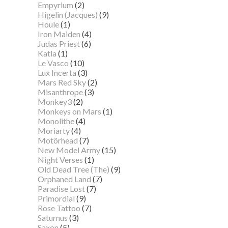
Empyrium
(2)
Higelin (Jacques)
(9)
Houle
(1)
Iron Maiden
(4)
Judas Priest
(6)
Katla
(1)
Le Vasco
(10)
Lux Incerta
(3)
Mars Red Sky
(2)
Misanthrope
(3)
Monkey3
(2)
Monkeys on Mars
(1)
Monolithe
(4)
Moriarty
(4)
Motörhead
(7)
New Model Army
(15)
Night Verses
(1)
Old Dead Tree (The)
(9)
Orphaned Land
(7)
Paradise Lost
(7)
Primordial
(9)
Rose Tattoo
(7)
Saturnus
(3)
Saxon
(5)