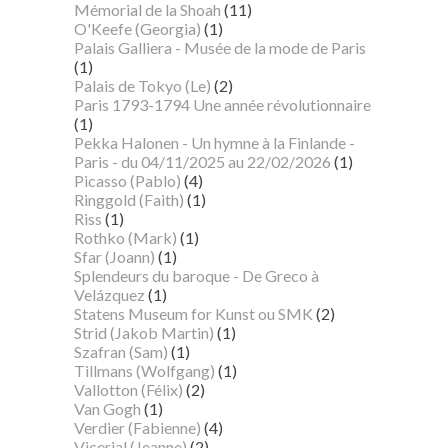
Mémorial de la Shoah
(11)
O'Keefe (Georgia)
(1)
Palais Galliera - Musée de la mode de Paris
(1)
Palais de Tokyo (Le)
(2)
Paris 1793-1794 Une année révolutionnaire
(1)
Pekka Halonen - Un hymne à la Finlande -
Paris - du 04/11/2025 au 22/02/2026
(1)
Picasso (Pablo)
(4)
Ringgold (Faith)
(1)
Riss
(1)
Rothko (Mark)
(1)
Sfar (Joann)
(1)
Splendeurs du baroque - De Greco à
Velázquez
(1)
Statens Museum for Kunst ou SMK
(2)
Strid (Jakob Martin)
(1)
Szafran (Sam)
(1)
Tillmans (Wolfgang)
(1)
Vallotton (Félix)
(2)
Van Gogh
(1)
Verdier (Fabienne)
(4)
Vicerial (Jeanne)
(2)