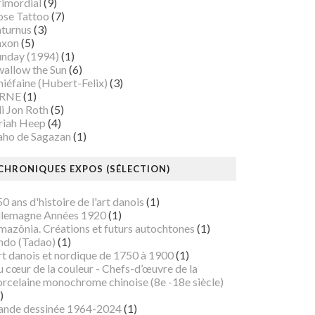
rimordial
(9)
ose Tattoo
(7)
aturnus
(3)
axon
(5)
unday (1994)
(1)
wallow the Sun
(6)
iéfaine (Hubert-Felix)
(3)
RNE
(1)
i Jon Roth
(5)
riah Heep
(4)
aho de Sagazan
(1)
CHRONIQUES EXPOS (SÉLECTION)
0 ans d'histoire de l'art danois
(1)
llemagne Années 1920
(1)
mazônia. Créations et futurs autochtones
(1)
ndo (Tadao)
(1)
rt danois et nordique de 1750 à 1900
(1)
 cœur de la couleur - Chefs-d’œuvre de la
orcelaine monochrome chinoise (8e -18e siècle)
)
ande dessinée 1964-2024
(1)