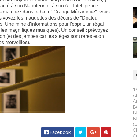
acré à son Napoleon et à son A.I. Intelligence
Vous marchez dans le bar d'"Orange Mécanique", vous
us voyez les maquettes des décors de "Docteur
 Une mine d'informations pour l'esprit, un régal
uelles magnifiques musiques). Un conseil : prévoyez
on (et des jambes car les sièges sont rares et on
s merveilles).
1
A
A
Be
B
B
C
C
Facebook
C