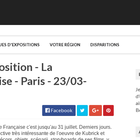
UES D'EXPOSITIONS
VOTRE RÉGION
DISPARITIONS
osition - La
e - Paris - 23/03-
J
d'
ai
Bo
Facebook
rançaise c'est jusqu'au 31 juillet. Derniers jours.
ctive très intéressante de l'oeuvre de Kubrick et
ors, objets, scénarii, storyboards de ses films, y