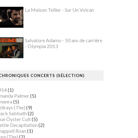
La Maison Tellier - Sur Un Volcan
Salvatore Adamo - 50 ans de carrière
- Olympia 2013
CHRONIQUES CONCERTS (SÉLECTION)
914
(1)
manda Palmer
(5)
menra
(5)
llrays (The)
(9)
lack Sabbath
(2)
lue Öyster Cult
(5)
attle Decapitation
(2)
happell Roan
(1)
ure (The)
(2)