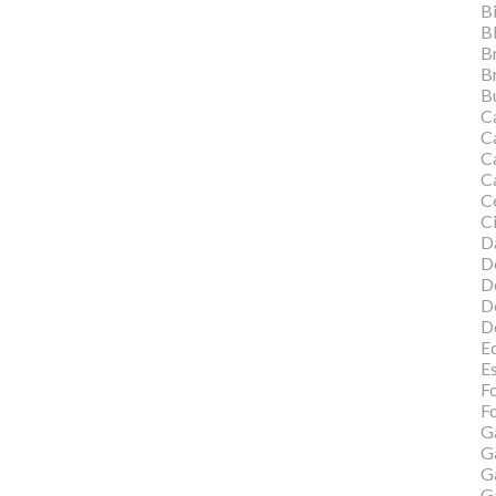
Bi
B
B
B
Bu
C
C
Ca
C
C
Ci
Da
D
D
D
D
Ed
E
F
Fo
G
G
G
G