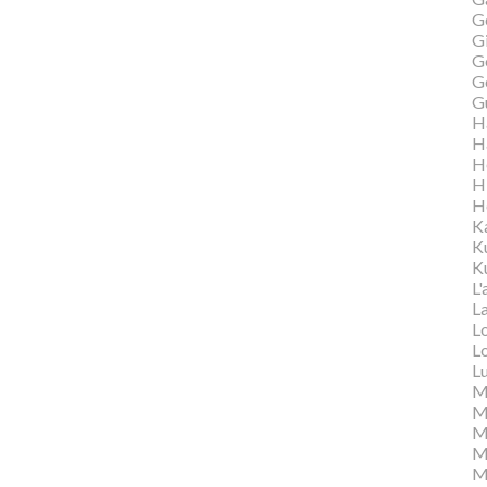
G
Gi
G
G
G
H
H
H
H
H
K
K
Ku
L'
L
L
L
L
M
M
M
Ma
M