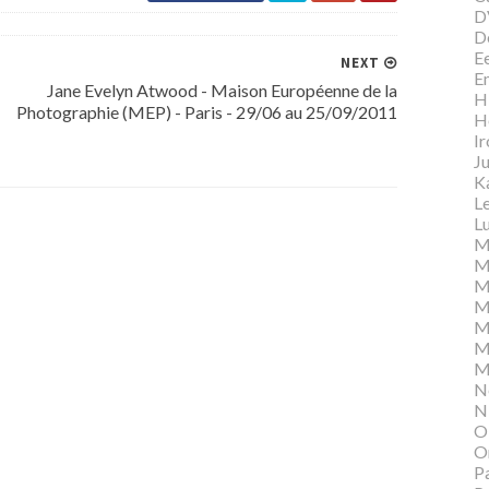
D
D
E
NEXT
E
Jane Evelyn Atwood - Maison Européenne de la
Hi
Photographie (MEP) - Paris - 29/06 au 25/09/2011
H
I
Ju
K
L
Lu
M
M
M
M
M
M
M
N
N
O
O
P