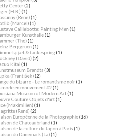
etty Center
(2)
ger (H.R.)
(1)
oscinny (René)
(1)
otlib (Marcel)
(1)
ustave Caillebotte: Painting Men
(1)
amburger Kunsthalle
(1)
ammer (The)
(1)
einz Berggruen
(1)
immelspjæt & tankespring
(1)
ockney (David)
(2)
azuo Kitai
(1)
unstmuseum Brandts
(3)
pka (František)
(2)
ange du bizarre - Le romantisme noir
(1)
a mode en mouvement #2
(1)
ouisiana Museum of Modern Art
(1)
ouvre Couture Objets d'art
(1)
uce (Maximilien)
(1)
agritte (René)
(2)
aison Européenne de la Photographie
(16)
aison de Chateaubriand
(1)
ison de la culture du Japon à Paris
(1)
aison du Danemark (La)
(1)