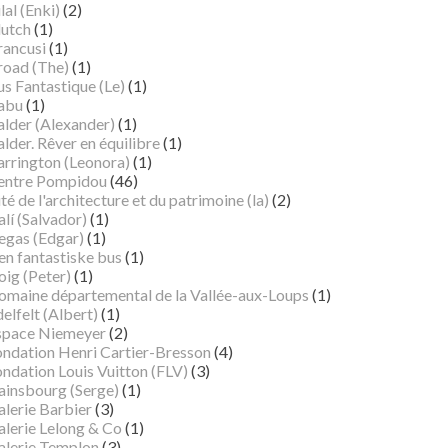
lal (Enki)
(2)
lutch
(1)
rancusi
(1)
road (The)
(1)
s Fantastique (Le)
(1)
abu
(1)
alder (Alexander)
(1)
lder. Rêver en équilibre
(1)
arrington (Leonora)
(1)
entre Pompidou
(46)
té de l'architecture et du patrimoine (la)
(2)
lí (Salvador)
(1)
egas (Edgar)
(1)
en fantastiske bus
(1)
oig (Peter)
(1)
omaine départemental de la Vallée-aux-Loups
(1)
elfelt (Albert)
(1)
space Niemeyer
(2)
ondation Henri Cartier-Bresson
(4)
ndation Louis Vuitton (FLV)
(3)
ainsbourg (Serge)
(1)
alerie Barbier
(3)
alerie Lelong & Co
(1)
alerie Templon
(3)