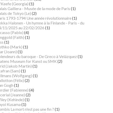
'Keefe (Georgia)
(1)
lais Galliera - Musée de la mode de Paris
(1)
lais de Tokyo (Le)
(2)
aris 1793-1794 Une année révolutionnaire
(1)
kka Halonen - Un hymne à la Finlande - Paris - du
4/11/2025 au 22/02/2026
(1)
icasso (Pablo)
(4)
nggold (Faith)
(1)
ss
(1)
othko (Mark)
(1)
ar (Joann)
(1)
plendeurs du baroque - De Greco à Velázquez
(1)
tatens Museum for Kunst ou SMK
(2)
rid (Jakob Martin)
(1)
zafran (Sam)
(1)
illmans (Wolfgang)
(1)
llotton (Félix)
(2)
an Gogh
(1)
erdier (Fabienne)
(4)
cerial (Jeanne)
(2)
iley (Kehinde)
(1)
ayoi Kusama
(1)
mbis La mort n'est pas une fin ?
(1)