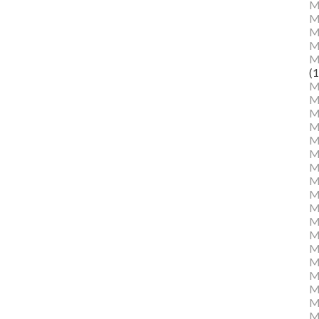
M
M
Ma
M
M
(1
M
M
M
M
Mu
M
M
M
M
M
M
M
M
M
M
M
Mu
M