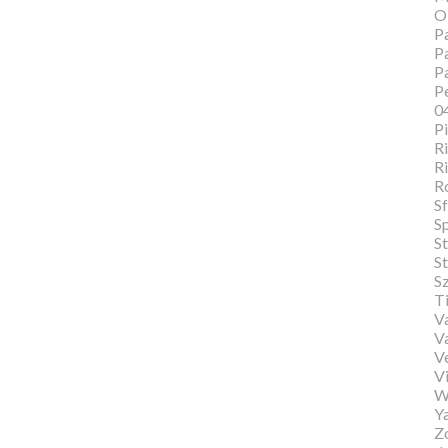
O
Pa
Pa
P
Pe
0
P
Ri
Ri
R
Sf
S
S
St
S
T
Va
V
V
Vi
W
Y
Zo