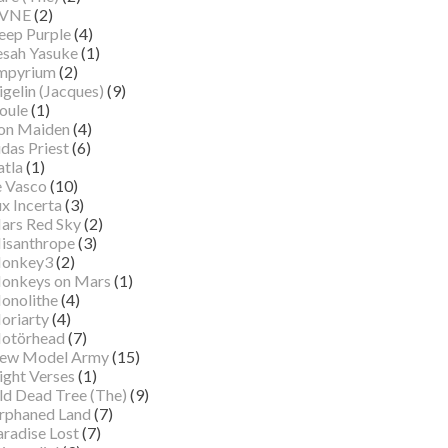
VNE
(2)
eep Purple
(4)
esah Yasuke
(1)
mpyrium
(2)
gelin (Jacques)
(9)
oule
(1)
ron Maiden
(4)
das Priest
(6)
atla
(1)
e Vasco
(10)
x Incerta
(3)
ars Red Sky
(2)
isanthrope
(3)
onkey3
(2)
onkeys on Mars
(1)
onolithe
(4)
oriarty
(4)
otörhead
(7)
ew Model Army
(15)
ight Verses
(1)
ld Dead Tree (The)
(9)
rphaned Land
(7)
aradise Lost
(7)