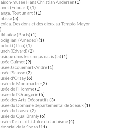
aison-musée Hans Christian Andersen
(1)
anet (Edouard)
(1)
nga. Tout un art !
(1)
atisse
(5)
exica. Des dons et des dieux au Templo Mayor
)
ikhaïlov (Boris)
(1)
odigliani (Amedeo)
(1)
odotti (Tina)
(1)
unch (Edvard)
(2)
sique dans les camps nazis (la)
(1)
usée Guimet
(9)
usée Jacquemart-André
(1)
usée Picasso
(2)
usée d'Orsay
(6)
usée de Montmartre
(2)
usée de l'Homme
(1)
usée de l'Orangerie
(5)
usée des Arts Décoratifs
(3)
usée du Domaine départemental de Sceaux
(1)
usée du Louvre
(3)
usée du Quai Branly
(6)
sée d’art et d’histoire du Judaïsme
(4)
émorial de la Shoah
(11)