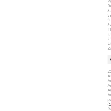
P
R
S
S
S
S
Th
U
Ul
U
Z
25
A
A
A
A
Au
p
(1
B