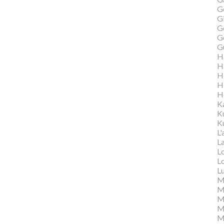
G
Gi
G
G
G
H
H
H
H
H
K
K
Ku
L'
L
L
L
L
M
M
M
Ma
M