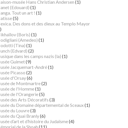
aison-musée Hans Christian Andersen
(1)
anet (Edouard)
(1)
nga. Tout un art !
(1)
atisse
(5)
exica. Des dons et des dieux au Templo Mayor
)
ikhaïlov (Boris)
(1)
odigliani (Amedeo)
(1)
odotti (Tina)
(1)
unch (Edvard)
(2)
sique dans les camps nazis (la)
(1)
usée Guimet
(9)
usée Jacquemart-André
(1)
usée Picasso
(2)
usée d'Orsay
(6)
usée de Montmartre
(2)
usée de l'Homme
(1)
usée de l'Orangerie
(5)
usée des Arts Décoratifs
(3)
usée du Domaine départemental de Sceaux
(1)
usée du Louvre
(3)
usée du Quai Branly
(6)
sée d’art et d’histoire du Judaïsme
(4)
émorial de la Shoah
(11)