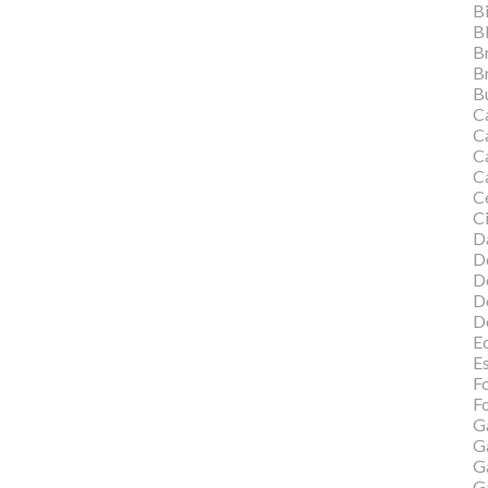
Bi
B
B
B
Bu
C
C
Ca
C
C
Ci
Da
D
D
D
D
Ed
E
F
Fo
G
G
G
G