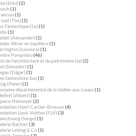
lal (Enki)
(2)
lutch
(1)
rancusi
(1)
road (The)
(1)
s Fantastique (Le)
(1)
abu
(1)
alder (Alexander)
(1)
lder. Rêver en équilibre
(1)
arrington (Leonora)
(1)
entre Pompidou
(46)
té de l'architecture et du patrimoine (la)
(2)
lí (Salvador)
(1)
egas (Edgar)
(1)
en fantastiske bus
(1)
oig (Peter)
(1)
omaine départemental de la Vallée-aux-Loups
(1)
elfelt (Albert)
(1)
space Niemeyer
(2)
ondation Henri Cartier-Bresson
(4)
ndation Louis Vuitton (FLV)
(3)
ainsbourg (Serge)
(1)
alerie Barbier
(3)
alerie Lelong & Co
(1)
alerie Templon
(3)