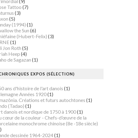
rimordial
(9)
ose Tattoo
(7)
aturnus
(3)
axon
(5)
unday (1994)
(1)
wallow the Sun
(6)
iéfaine (Hubert-Felix)
(3)
RNE
(1)
i Jon Roth
(5)
riah Heep
(4)
aho de Sagazan
(1)
CHRONIQUES EXPOS (SÉLECTION)
0 ans d'histoire de l'art danois
(1)
llemagne Années 1920
(1)
mazônia. Créations et futurs autochtones
(1)
ndo (Tadao)
(1)
rt danois et nordique de 1750 à 1900
(1)
 cœur de la couleur - Chefs-d’œuvre de la
orcelaine monochrome chinoise (8e -18e siècle)
)
ande dessinée 1964-2024
(1)