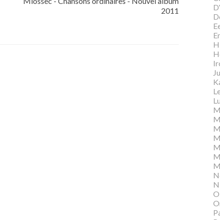
Miossec - Chansons ordinaires - Nouvel album
D
2011
D
E
E
Hi
H
I
Ju
K
L
Lu
M
M
M
M
M
M
M
N
N
O
O
P