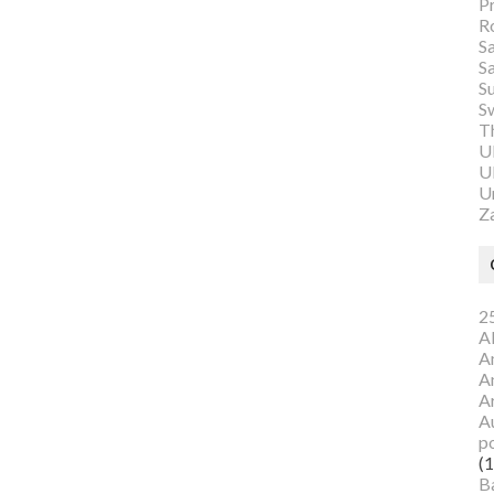
P
R
S
S
S
S
Th
U
Ul
U
Z
25
A
A
A
A
Au
p
(1
B