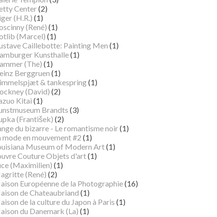
etty Center
(2)
ger (H.R.)
(1)
oscinny (René)
(1)
otlib (Marcel)
(1)
ustave Caillebotte: Painting Men
(1)
amburger Kunsthalle
(1)
ammer (The)
(1)
einz Berggruen
(1)
immelspjæt & tankespring
(1)
ockney (David)
(2)
azuo Kitai
(1)
unstmuseum Brandts
(3)
pka (František)
(2)
ange du bizarre - Le romantisme noir
(1)
a mode en mouvement #2
(1)
ouisiana Museum of Modern Art
(1)
ouvre Couture Objets d'art
(1)
uce (Maximilien)
(1)
agritte (René)
(2)
aison Européenne de la Photographie
(16)
aison de Chateaubriand
(1)
ison de la culture du Japon à Paris
(1)
aison du Danemark (La)
(1)