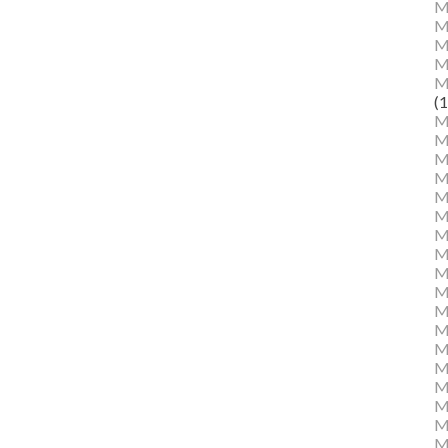
M
M
Ma
M
M
(1
M
M
M
M
Mu
M
M
M
M
M
M
M
M
M
M
M
Mu
M