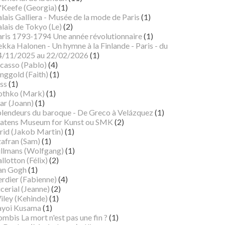
'Keefe (Georgia)
(1)
lais Galliera - Musée de la mode de Paris
(1)
lais de Tokyo (Le)
(2)
aris 1793-1794 Une année révolutionnaire
(1)
kka Halonen - Un hymne à la Finlande - Paris - du
4/11/2025 au 22/02/2026
(1)
icasso (Pablo)
(4)
nggold (Faith)
(1)
ss
(1)
othko (Mark)
(1)
ar (Joann)
(1)
plendeurs du baroque - De Greco à Velázquez
(1)
tatens Museum for Kunst ou SMK
(2)
rid (Jakob Martin)
(1)
zafran (Sam)
(1)
illmans (Wolfgang)
(1)
llotton (Félix)
(2)
an Gogh
(1)
erdier (Fabienne)
(4)
cerial (Jeanne)
(2)
iley (Kehinde)
(1)
ayoi Kusama
(1)
mbis La mort n'est pas une fin ?
(1)