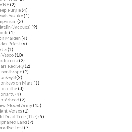
VNE
(2)
eep Purple
(4)
esah Yasuke
(1)
mpyrium
(2)
gelin (Jacques)
(9)
oule
(1)
ron Maiden
(4)
das Priest
(6)
atla
(1)
e Vasco
(10)
x Incerta
(3)
ars Red Sky
(2)
isanthrope
(3)
onkey3
(2)
onkeys on Mars
(1)
onolithe
(4)
oriarty
(4)
otörhead
(7)
ew Model Army
(15)
ight Verses
(1)
ld Dead Tree (The)
(9)
rphaned Land
(7)
aradise Lost
(7)