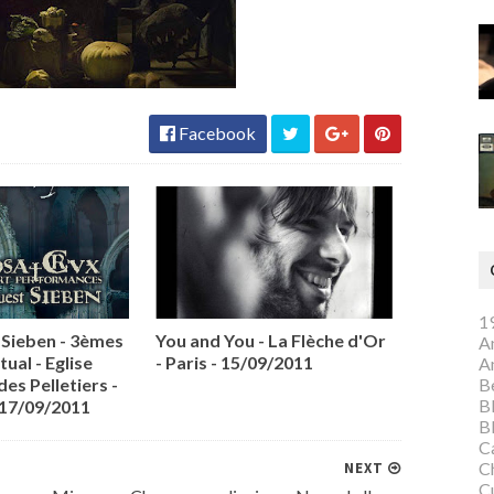
Facebook
1
Sieben - 3èmes
You and You - La Flèche d'Or
A
tual - Eglise
- Paris - 15/09/2011
A
Be
des Pelletiers -
B
 17/09/2011
B
C
C
NEXT
C