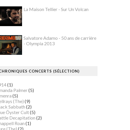
La Maison Tellier - Sur Un Volcan
Salvatore Adamo - 50 ans de carrière
- Olympia 2013
CHRONIQUES CONCERTS (SÉLECTION)
914
(1)
manda Palmer
(5)
menra
(5)
llrays (The)
(9)
lack Sabbath
(2)
lue Öyster Cult
(5)
attle Decapitation
(2)
happell Roan
(1)
ure (The)
(2)