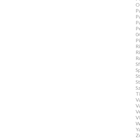
O
Pa
Pa
P
Pe
0
P
Ri
Ri
R
Sf
S
S
St
S
T
Va
V
V
Vi
W
Y
Zo