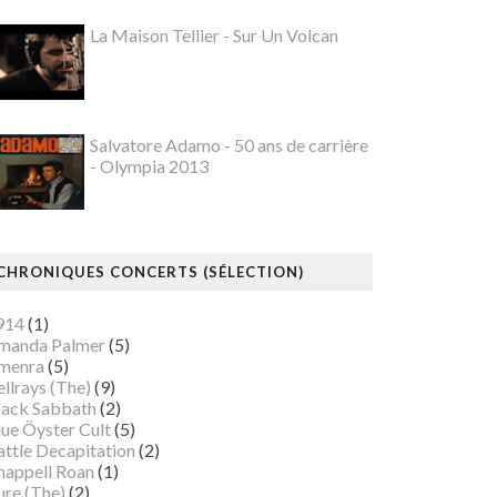
La Maison Tellier - Sur Un Volcan
Salvatore Adamo - 50 ans de carrière
- Olympia 2013
CHRONIQUES CONCERTS (SÉLECTION)
914
(1)
manda Palmer
(5)
menra
(5)
llrays (The)
(9)
lack Sabbath
(2)
lue Öyster Cult
(5)
attle Decapitation
(2)
happell Roan
(1)
ure (The)
(2)