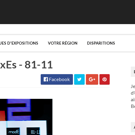
UES D'EXPOSITIONS
VOTRE RÉGION
DISPARITIONS
xEs - 81-11
Facebook
J
d'
ai
Bo