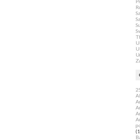
P
R
S
S
S
S
Th
U
Ul
U
Z
25
A
A
A
A
Au
p
(1
B