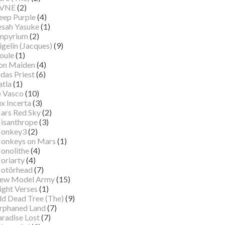
VNE
(2)
eep Purple
(4)
esah Yasuke
(1)
mpyrium
(2)
gelin (Jacques)
(9)
oule
(1)
ron Maiden
(4)
das Priest
(6)
atla
(1)
e Vasco
(10)
x Incerta
(3)
ars Red Sky
(2)
isanthrope
(3)
onkey3
(2)
onkeys on Mars
(1)
onolithe
(4)
oriarty
(4)
otörhead
(7)
ew Model Army
(15)
ight Verses
(1)
ld Dead Tree (The)
(9)
rphaned Land
(7)
aradise Lost
(7)