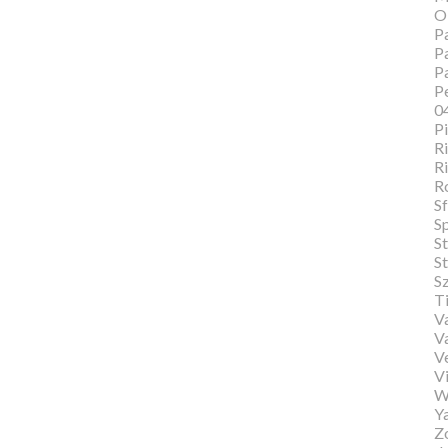
O
Pa
Pa
P
Pe
0
P
Ri
Ri
R
Sf
S
S
St
S
T
Va
V
V
Vi
W
Y
Zo