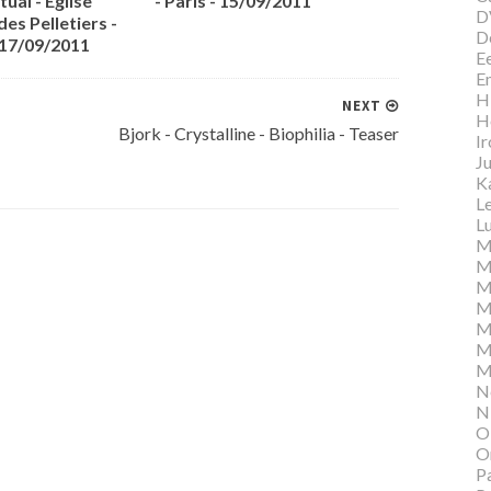
tual - Eglise
- Paris - 15/09/2011
D
des Pelletiers -
D
 17/09/2011
E
E
Hi
NEXT
H
Bjork - Crystalline - Biophilia - Teaser
I
Ju
K
L
Lu
M
M
M
M
M
M
M
N
N
O
O
P