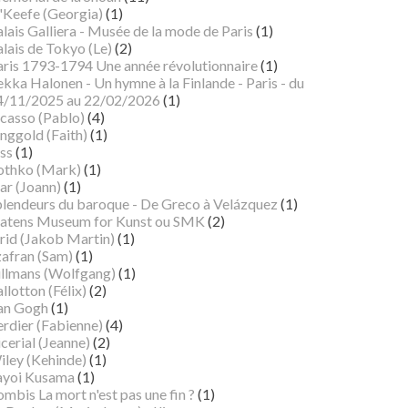
'Keefe (Georgia)
(1)
lais Galliera - Musée de la mode de Paris
(1)
lais de Tokyo (Le)
(2)
aris 1793-1794 Une année révolutionnaire
(1)
kka Halonen - Un hymne à la Finlande - Paris - du
4/11/2025 au 22/02/2026
(1)
icasso (Pablo)
(4)
nggold (Faith)
(1)
ss
(1)
othko (Mark)
(1)
ar (Joann)
(1)
plendeurs du baroque - De Greco à Velázquez
(1)
tatens Museum for Kunst ou SMK
(2)
rid (Jakob Martin)
(1)
zafran (Sam)
(1)
illmans (Wolfgang)
(1)
llotton (Félix)
(2)
an Gogh
(1)
erdier (Fabienne)
(4)
cerial (Jeanne)
(2)
iley (Kehinde)
(1)
ayoi Kusama
(1)
mbis La mort n'est pas une fin ?
(1)