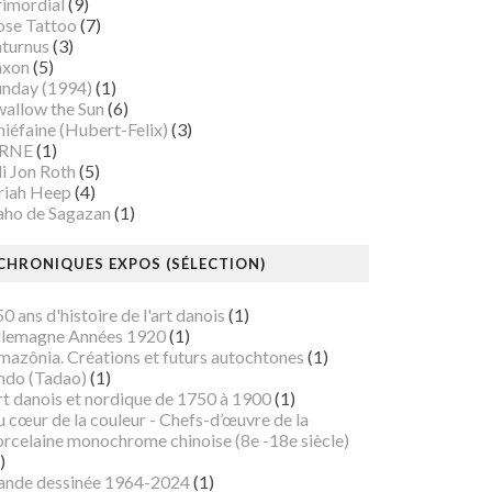
rimordial
(9)
ose Tattoo
(7)
aturnus
(3)
axon
(5)
unday (1994)
(1)
wallow the Sun
(6)
iéfaine (Hubert-Felix)
(3)
RNE
(1)
i Jon Roth
(5)
riah Heep
(4)
aho de Sagazan
(1)
CHRONIQUES EXPOS (SÉLECTION)
0 ans d'histoire de l'art danois
(1)
llemagne Années 1920
(1)
mazônia. Créations et futurs autochtones
(1)
ndo (Tadao)
(1)
rt danois et nordique de 1750 à 1900
(1)
 cœur de la couleur - Chefs-d’œuvre de la
orcelaine monochrome chinoise (8e -18e siècle)
)
ande dessinée 1964-2024
(1)