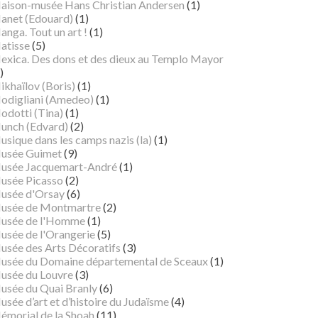
aison-musée Hans Christian Andersen
(1)
anet (Edouard)
(1)
nga. Tout un art !
(1)
atisse
(5)
exica. Des dons et des dieux au Templo Mayor
)
ikhaïlov (Boris)
(1)
odigliani (Amedeo)
(1)
odotti (Tina)
(1)
unch (Edvard)
(2)
sique dans les camps nazis (la)
(1)
usée Guimet
(9)
usée Jacquemart-André
(1)
usée Picasso
(2)
usée d'Orsay
(6)
usée de Montmartre
(2)
usée de l'Homme
(1)
usée de l'Orangerie
(5)
usée des Arts Décoratifs
(3)
usée du Domaine départemental de Sceaux
(1)
usée du Louvre
(3)
usée du Quai Branly
(6)
sée d’art et d’histoire du Judaïsme
(4)
émorial de la Shoah
(11)