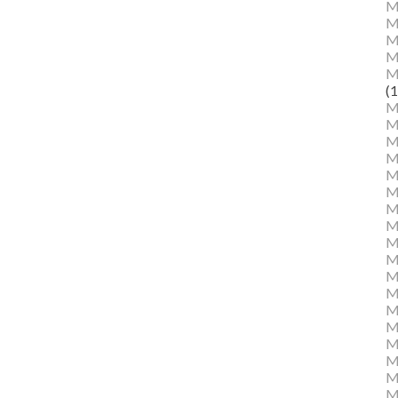
M
M
Ma
M
M
(1
M
M
M
M
Mu
M
M
M
M
M
M
M
M
M
M
M
Mu
M