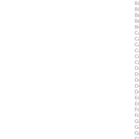
Bi
B
B
B
Bu
C
C
Ca
C
C
Ci
Da
D
D
D
D
Ed
E
F
Fo
G
G
G
G