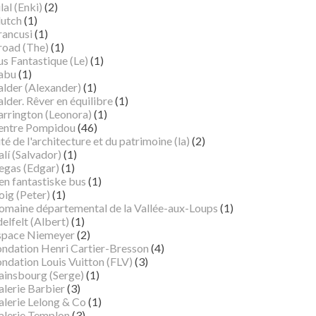
lal (Enki)
(2)
lutch
(1)
rancusi
(1)
road (The)
(1)
s Fantastique (Le)
(1)
abu
(1)
alder (Alexander)
(1)
lder. Rêver en équilibre
(1)
arrington (Leonora)
(1)
entre Pompidou
(46)
té de l'architecture et du patrimoine (la)
(2)
lí (Salvador)
(1)
egas (Edgar)
(1)
en fantastiske bus
(1)
oig (Peter)
(1)
omaine départemental de la Vallée-aux-Loups
(1)
elfelt (Albert)
(1)
space Niemeyer
(2)
ondation Henri Cartier-Bresson
(4)
ndation Louis Vuitton (FLV)
(3)
ainsbourg (Serge)
(1)
alerie Barbier
(3)
alerie Lelong & Co
(1)
alerie Templon
(3)