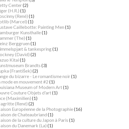
etty Center
(2)
ger (H.R.)
(1)
oscinny (René)
(1)
otlib (Marcel)
(1)
ustave Caillebotte: Painting Men
(1)
amburger Kunsthalle
(1)
ammer (The)
(1)
einz Berggruen
(1)
immelspjæt & tankespring
(1)
ockney (David)
(2)
azuo Kitai
(1)
unstmuseum Brandts
(3)
pka (František)
(2)
ange du bizarre - Le romantisme noir
(1)
a mode en mouvement #2
(1)
ouisiana Museum of Modern Art
(1)
ouvre Couture Objets d'art
(1)
uce (Maximilien)
(1)
agritte (René)
(2)
aison Européenne de la Photographie
(16)
aison de Chateaubriand
(1)
ison de la culture du Japon à Paris
(1)
aison du Danemark (La)
(1)