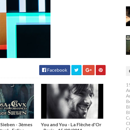
Facebook
1
A
A
Be
B
B
C
C
Sieben - 3èmes
You and You - La Flèche d'Or
C