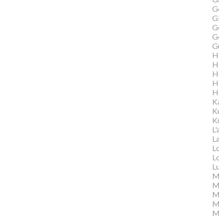
G
Gi
G
G
G
H
H
H
H
H
K
K
Ku
L'
L
L
L
L
M
M
M
Ma
M