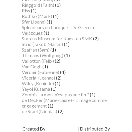
Ringgold (Faith)
(1)
Riss
(1)
Rothko (Mark)
(1)
Sfar (Joann)
(1)
Splendeurs du baroque - De Greco à
Velázquez
(1)
Statens Museum for Kunst ou SMK
(2)
Strid (Jakob Martin)
(1)
Szafran (Sam)
(1)
Tillmans (Wolfgang)
(1)
Vallotton (Félix)
(2)
Van Gogh
(1)
Verdier (Fabienne)
(4)
Vicerial (Jeanne)
(2)
Wiley (Kehinde)
(1)
Yayoi Kusama
(1)
Zombis La mort n'est pas une fin ?
(1)
de Decker (Marie-Laure) - L'image comme
engagement
(1)
de Staël (Nicolas)
(2)
Created By
SoraTemplates
| Distributed By