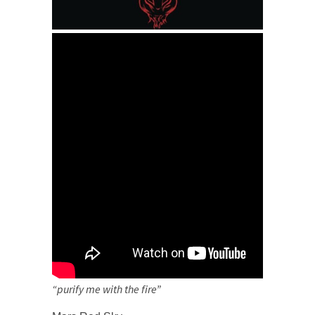
“
purify me
with the fire”