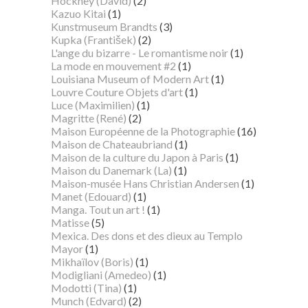
Hockney (David)
(2)
Kazuo Kitai
(1)
Kunstmuseum Brandts
(3)
Kupka (František)
(2)
L'ange du bizarre - Le romantisme noir
(1)
La mode en mouvement #2
(1)
Louisiana Museum of Modern Art
(1)
Louvre Couture Objets d'art
(1)
Luce (Maximilien)
(1)
Magritte (René)
(2)
Maison Européenne de la Photographie
(16)
Maison de Chateaubriand
(1)
Maison de la culture du Japon à Paris
(1)
Maison du Danemark (La)
(1)
Maison-musée Hans Christian Andersen
(1)
Manet (Edouard)
(1)
Manga. Tout un art !
(1)
Matisse
(5)
Mexica. Des dons et des dieux au Templo
Mayor
(1)
Mikhaïlov (Boris)
(1)
Modigliani (Amedeo)
(1)
Modotti (Tina)
(1)
Munch (Edvard)
(2)