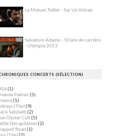
La Maison Tellier - Sur Un Volcan
Salvatore Adamo - 50 ans de carrière
- Olympia 2013
CHRONIQUES CONCERTS (SÉLECTION)
914
(1)
manda Palmer
(5)
menra
(5)
llrays (The)
(9)
lack Sabbath
(2)
lue Öyster Cult
(5)
attle Decapitation
(2)
happell Roan
(1)
ure (The)
(2)