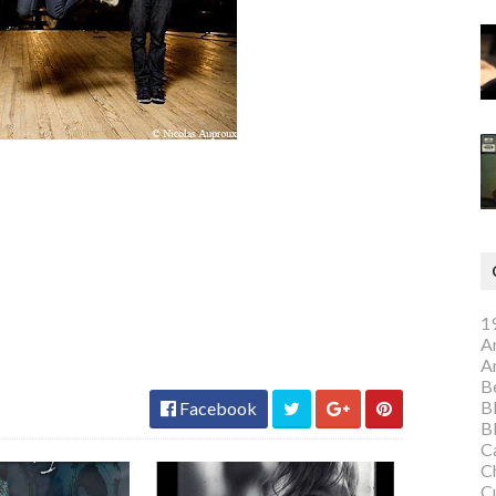
1
A
A
Be
B
Facebook
B
C
C
C