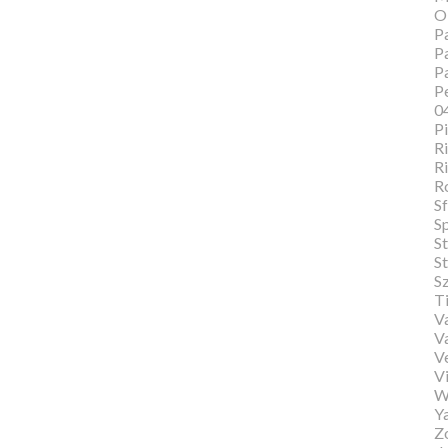
O
Pa
Pa
P
Pe
0
P
Ri
Ri
R
Sf
S
S
St
S
T
Va
V
V
Vi
W
Y
Zo