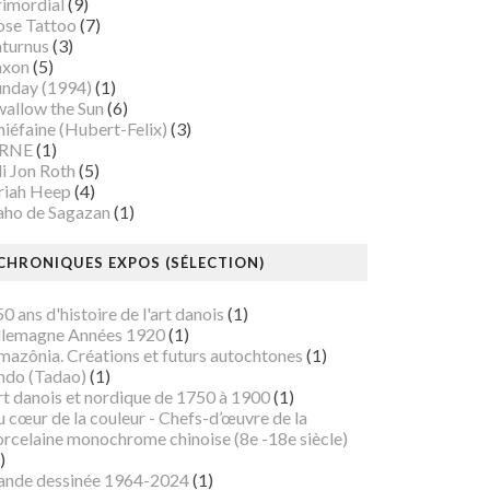
rimordial
(9)
ose Tattoo
(7)
aturnus
(3)
axon
(5)
unday (1994)
(1)
wallow the Sun
(6)
iéfaine (Hubert-Felix)
(3)
RNE
(1)
i Jon Roth
(5)
riah Heep
(4)
aho de Sagazan
(1)
CHRONIQUES EXPOS (SÉLECTION)
0 ans d'histoire de l'art danois
(1)
llemagne Années 1920
(1)
mazônia. Créations et futurs autochtones
(1)
ndo (Tadao)
(1)
rt danois et nordique de 1750 à 1900
(1)
 cœur de la couleur - Chefs-d’œuvre de la
orcelaine monochrome chinoise (8e -18e siècle)
)
ande dessinée 1964-2024
(1)