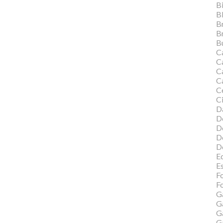
Bi
B
B
B
Bu
C
C
Ca
C
C
Ci
Da
D
D
D
D
Ed
E
F
Fo
G
G
G
G