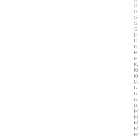
G
Gi
G
G
G
H
H
H
H
H
K
K
Ku
L'
L
L
L
L
M
M
M
Ma
M