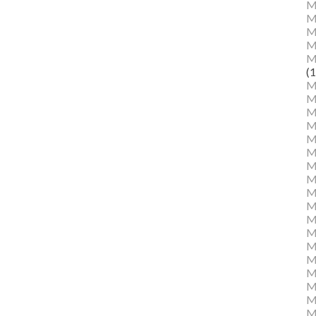
M
M
Ma
M
M
(1
M
M
M
M
Mu
M
M
M
M
M
M
M
M
M
M
M
Mu
M