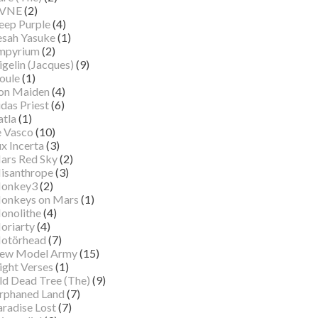
VNE
(2)
eep Purple
(4)
esah Yasuke
(1)
mpyrium
(2)
gelin (Jacques)
(9)
oule
(1)
ron Maiden
(4)
das Priest
(6)
atla
(1)
e Vasco
(10)
x Incerta
(3)
ars Red Sky
(2)
isanthrope
(3)
onkey3
(2)
onkeys on Mars
(1)
onolithe
(4)
oriarty
(4)
otörhead
(7)
ew Model Army
(15)
ight Verses
(1)
ld Dead Tree (The)
(9)
rphaned Land
(7)
aradise Lost
(7)