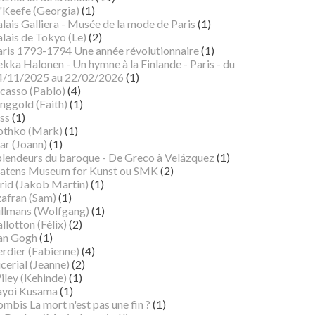
'Keefe (Georgia)
(1)
lais Galliera - Musée de la mode de Paris
(1)
lais de Tokyo (Le)
(2)
aris 1793-1794 Une année révolutionnaire
(1)
kka Halonen - Un hymne à la Finlande - Paris - du
4/11/2025 au 22/02/2026
(1)
icasso (Pablo)
(4)
nggold (Faith)
(1)
ss
(1)
othko (Mark)
(1)
ar (Joann)
(1)
plendeurs du baroque - De Greco à Velázquez
(1)
tatens Museum for Kunst ou SMK
(2)
rid (Jakob Martin)
(1)
zafran (Sam)
(1)
illmans (Wolfgang)
(1)
llotton (Félix)
(2)
an Gogh
(1)
erdier (Fabienne)
(4)
cerial (Jeanne)
(2)
iley (Kehinde)
(1)
ayoi Kusama
(1)
mbis La mort n'est pas une fin ?
(1)