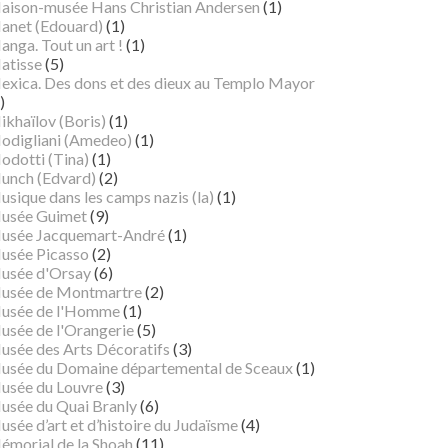
aison-musée Hans Christian Andersen
(1)
anet (Edouard)
(1)
nga. Tout un art !
(1)
atisse
(5)
exica. Des dons et des dieux au Templo Mayor
)
ikhaïlov (Boris)
(1)
odigliani (Amedeo)
(1)
odotti (Tina)
(1)
unch (Edvard)
(2)
sique dans les camps nazis (la)
(1)
usée Guimet
(9)
usée Jacquemart-André
(1)
usée Picasso
(2)
usée d'Orsay
(6)
usée de Montmartre
(2)
usée de l'Homme
(1)
usée de l'Orangerie
(5)
usée des Arts Décoratifs
(3)
usée du Domaine départemental de Sceaux
(1)
usée du Louvre
(3)
usée du Quai Branly
(6)
sée d’art et d’histoire du Judaïsme
(4)
émorial de la Shoah
(11)