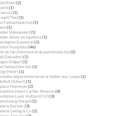
lal (Enki)
(2)
lutch
(1)
rancusi
(1)
road (The)
(1)
s Fantastique (Le)
(1)
abu
(1)
alder (Alexander)
(1)
lder. Rêver en équilibre
(1)
arrington (Leonora)
(1)
entre Pompidou
(46)
té de l'architecture et du patrimoine (la)
(2)
lí (Salvador)
(1)
egas (Edgar)
(1)
en fantastiske bus
(1)
oig (Peter)
(1)
omaine départemental de la Vallée-aux-Loups
(1)
elfelt (Albert)
(1)
space Niemeyer
(2)
ondation Henri Cartier-Bresson
(4)
ndation Louis Vuitton (FLV)
(3)
ainsbourg (Serge)
(1)
alerie Barbier
(3)
alerie Lelong & Co
(1)
alerie Templon
(3)