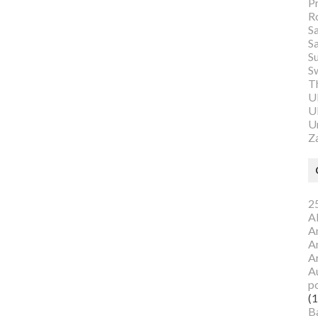
P
R
S
S
S
S
Th
U
Ul
U
Z
25
A
A
A
A
Au
p
(1
B