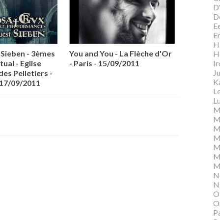
D
D
E
E
Hi
Sieben - 3èmes
You and You - La Flèche d'Or
H
I
tual - Eglise
- Paris - 15/09/2011
Ju
des Pelletiers -
K
 17/09/2011
L
Lu
M
M
M
M
M
M
M
N
N
O
O
P