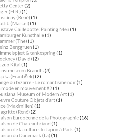
etty Center
(2)
ger (H.R.)
(1)
oscinny (René)
(1)
otlib (Marcel)
(1)
ustave Caillebotte: Painting Men
(1)
amburger Kunsthalle
(1)
ammer (The)
(1)
einz Berggruen
(1)
immelspjæt & tankespring
(1)
ockney (David)
(2)
azuo Kitai
(1)
unstmuseum Brandts
(3)
pka (František)
(2)
ange du bizarre - Le romantisme noir
(1)
a mode en mouvement #2
(1)
ouisiana Museum of Modern Art
(1)
ouvre Couture Objets d'art
(1)
uce (Maximilien)
(1)
agritte (René)
(2)
aison Européenne de la Photographie
(16)
aison de Chateaubriand
(1)
ison de la culture du Japon à Paris
(1)
aison du Danemark (La)
(1)