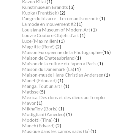
Kazuo Kitai
(1)
Kunstmuseum Brandts
(3)
Kupka (František)
(2)
L'ange du bizarre - Le romantisme noir
(1)
La mode en mouvement #2
(1)
Louisiana Museum of Modern Art
(1)
Louvre Couture Objets d'art
(1)
Luce (Maximilien)
(1)
Magritte (René)
(2)
Maison Européenne de la Photographie
(16)
Maison de Chateaubriand
(1)
Maison de la culture du Japon à Paris
(1)
Maison du Danemark (La)
(1)
Maison-musée Hans Christian Andersen
(1)
Manet (Edouard)
(1)
Manga. Tout un art !
(1)
Matisse
(5)
Mexica. Des dons et des dieux au Templo
Mayor
(1)
Mikhaïlov (Boris)
(1)
Modigliani (Amedeo)
(1)
Modotti (Tina)
(1)
Munch (Edvard)
(2)
Musique dans les camps nazis (la)
(1)