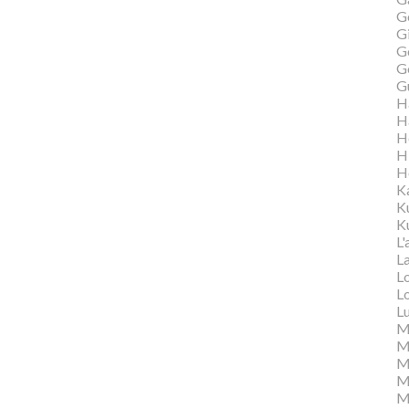
G
Gi
G
G
G
H
H
H
H
H
K
K
Ku
L'
L
L
L
L
M
M
M
Ma
M