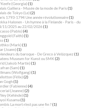
'Keefe (Georgia)
(1)
lais Galliera - Musée de la mode de Paris
(1)
lais de Tokyo (Le)
(2)
aris 1793-1794 Une année révolutionnaire
(1)
kka Halonen - Un hymne à la Finlande - Paris - du
4/11/2025 au 22/02/2026
(1)
icasso (Pablo)
(4)
nggold (Faith)
(1)
ss
(1)
othko (Mark)
(1)
ar (Joann)
(1)
plendeurs du baroque - De Greco à Velázquez
(1)
tatens Museum for Kunst ou SMK
(2)
rid (Jakob Martin)
(1)
zafran (Sam)
(1)
illmans (Wolfgang)
(1)
llotton (Félix)
(2)
an Gogh
(1)
erdier (Fabienne)
(4)
cerial (Jeanne)
(2)
iley (Kehinde)
(1)
ayoi Kusama
(1)
mbis La mort n'est pas une fin ?
(1)