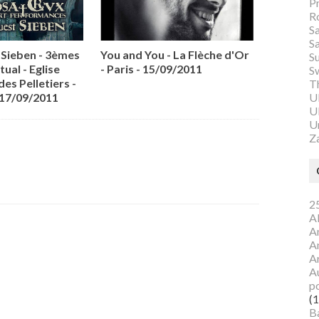
P
R
S
S
Sieben - 3èmes
You and You - La Flèche d'Or
S
tual - Eglise
- Paris - 15/09/2011
S
des Pelletiers -
Th
U
 17/09/2011
Ul
U
Z
25
A
A
A
A
Au
p
(1
B