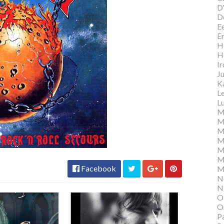
D
D
E
E
Hi
H
I
Ju
K
L
Lu
M
M
M
M
M
M
Facebook
M
N
N
O
O
P