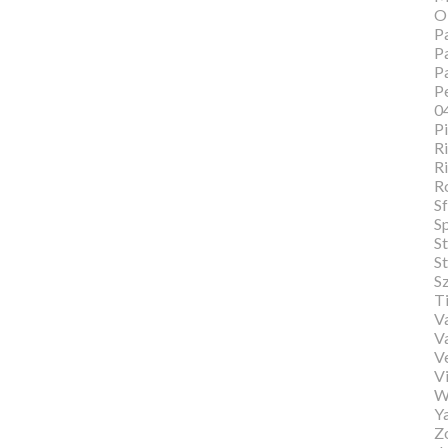
O
Pa
Pa
P
Pe
0
P
Ri
Ri
R
Sf
S
S
St
S
T
Va
V
V
Vi
W
Y
Zo