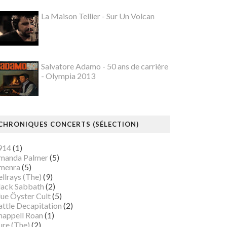
La Maison Tellier - Sur Un Volcan
Salvatore Adamo - 50 ans de carrière
- Olympia 2013
CHRONIQUES CONCERTS (SÉLECTION)
914
(1)
manda Palmer
(5)
menra
(5)
llrays (The)
(9)
lack Sabbath
(2)
lue Öyster Cult
(5)
attle Decapitation
(2)
happell Roan
(1)
ure (The)
(2)