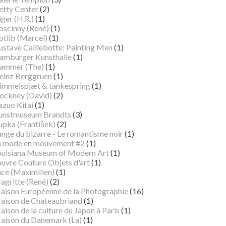
etty Center
(2)
ger (H.R.)
(1)
oscinny (René)
(1)
otlib (Marcel)
(1)
ustave Caillebotte: Painting Men
(1)
amburger Kunsthalle
(1)
ammer (The)
(1)
einz Berggruen
(1)
immelspjæt & tankespring
(1)
ockney (David)
(2)
azuo Kitai
(1)
unstmuseum Brandts
(3)
pka (František)
(2)
ange du bizarre - Le romantisme noir
(1)
a mode en mouvement #2
(1)
ouisiana Museum of Modern Art
(1)
ouvre Couture Objets d'art
(1)
uce (Maximilien)
(1)
agritte (René)
(2)
aison Européenne de la Photographie
(16)
aison de Chateaubriand
(1)
ison de la culture du Japon à Paris
(1)
aison du Danemark (La)
(1)