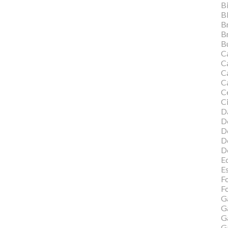
Bi
B
B
B
Bu
C
C
Ca
C
C
Ci
Da
D
D
D
D
Ed
E
F
Fo
G
G
G
G