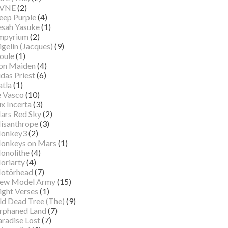
VNE
(2)
eep Purple
(4)
esah Yasuke
(1)
mpyrium
(2)
gelin (Jacques)
(9)
oule
(1)
ron Maiden
(4)
das Priest
(6)
atla
(1)
e Vasco
(10)
x Incerta
(3)
ars Red Sky
(2)
isanthrope
(3)
onkey3
(2)
onkeys on Mars
(1)
onolithe
(4)
oriarty
(4)
otörhead
(7)
ew Model Army
(15)
ight Verses
(1)
ld Dead Tree (The)
(9)
rphaned Land
(7)
aradise Lost
(7)