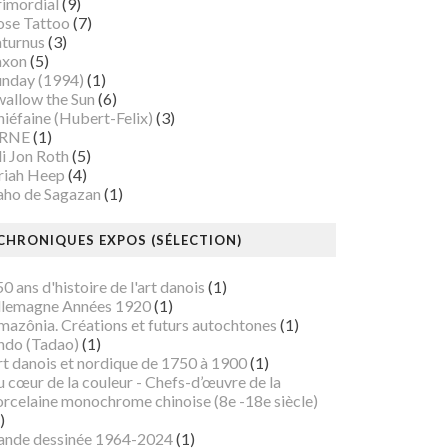
rimordial
(9)
ose Tattoo
(7)
aturnus
(3)
axon
(5)
unday (1994)
(1)
wallow the Sun
(6)
iéfaine (Hubert-Felix)
(3)
RNE
(1)
i Jon Roth
(5)
riah Heep
(4)
aho de Sagazan
(1)
CHRONIQUES EXPOS (SÉLECTION)
0 ans d'histoire de l'art danois
(1)
llemagne Années 1920
(1)
mazônia. Créations et futurs autochtones
(1)
ndo (Tadao)
(1)
rt danois et nordique de 1750 à 1900
(1)
 cœur de la couleur - Chefs-d’œuvre de la
orcelaine monochrome chinoise (8e -18e siècle)
)
ande dessinée 1964-2024
(1)