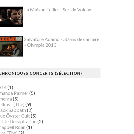
La Maison Tellier - Sur Un Volcan
Salvatore Adamo - 50 ans de carrière
- Olympia 2013
CHRONIQUES CONCERTS (SÉLECTION)
914
(1)
manda Palmer
(5)
menra
(5)
llrays (The)
(9)
lack Sabbath
(2)
lue Öyster Cult
(5)
attle Decapitation
(2)
happell Roan
(1)
ure (The)
(2)