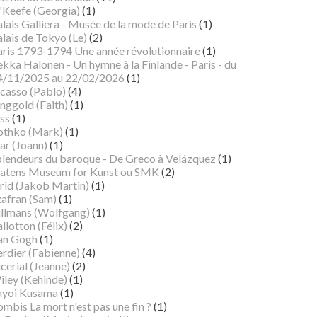
'Keefe (Georgia)
(1)
lais Galliera - Musée de la mode de Paris
(1)
lais de Tokyo (Le)
(2)
aris 1793-1794 Une année révolutionnaire
(1)
kka Halonen - Un hymne à la Finlande - Paris - du
4/11/2025 au 22/02/2026
(1)
icasso (Pablo)
(4)
nggold (Faith)
(1)
ss
(1)
othko (Mark)
(1)
ar (Joann)
(1)
plendeurs du baroque - De Greco à Velázquez
(1)
tatens Museum for Kunst ou SMK
(2)
rid (Jakob Martin)
(1)
zafran (Sam)
(1)
illmans (Wolfgang)
(1)
llotton (Félix)
(2)
an Gogh
(1)
erdier (Fabienne)
(4)
cerial (Jeanne)
(2)
iley (Kehinde)
(1)
ayoi Kusama
(1)
mbis La mort n'est pas une fin ?
(1)