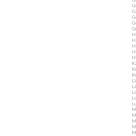
G
Gi
G
G
G
H
H
H
H
H
K
K
Ku
L'
L
L
L
L
M
M
M
Ma
M