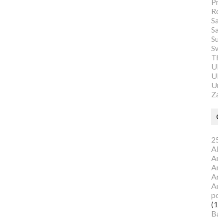
P
R
S
S
S
S
Th
U
Ul
U
Z
25
A
A
A
A
Au
p
(1
B