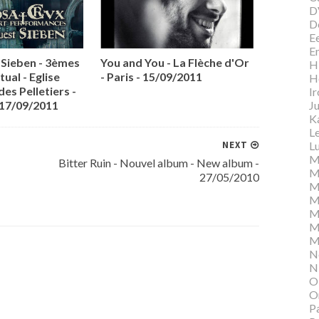
D
D
E
E
Sieben - 3èmes
You and You - La Flèche d'Or
Hi
tual - Eglise
- Paris - 15/09/2011
H
des Pelletiers -
I
Ju
 17/09/2011
K
L
Lu
NEXT
M
Bitter Ruin - Nouvel album - New album -
M
27/05/2010
M
M
M
M
M
N
N
O
O
P