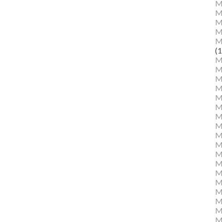
M
M
Ma
M
M
(1
M
M
M
M
Mu
M
M
M
M
M
M
M
M
M
M
M
Mu
M