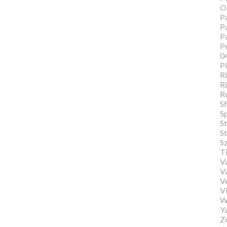
O
Pa
Pa
P
Pe
0
P
Ri
Ri
R
Sf
S
S
St
S
T
Va
V
V
Vi
W
Y
Zo