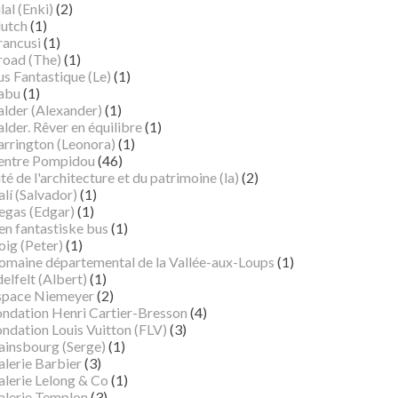
lal (Enki)
(2)
lutch
(1)
rancusi
(1)
road (The)
(1)
s Fantastique (Le)
(1)
abu
(1)
alder (Alexander)
(1)
lder. Rêver en équilibre
(1)
arrington (Leonora)
(1)
entre Pompidou
(46)
té de l'architecture et du patrimoine (la)
(2)
lí (Salvador)
(1)
egas (Edgar)
(1)
en fantastiske bus
(1)
oig (Peter)
(1)
omaine départemental de la Vallée-aux-Loups
(1)
elfelt (Albert)
(1)
space Niemeyer
(2)
ondation Henri Cartier-Bresson
(4)
ndation Louis Vuitton (FLV)
(3)
ainsbourg (Serge)
(1)
alerie Barbier
(3)
alerie Lelong & Co
(1)
alerie Templon
(3)