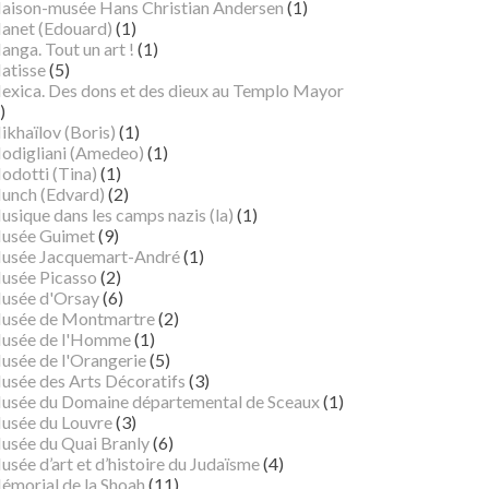
aison-musée Hans Christian Andersen
(1)
anet (Edouard)
(1)
nga. Tout un art !
(1)
atisse
(5)
exica. Des dons et des dieux au Templo Mayor
)
ikhaïlov (Boris)
(1)
odigliani (Amedeo)
(1)
odotti (Tina)
(1)
unch (Edvard)
(2)
sique dans les camps nazis (la)
(1)
usée Guimet
(9)
usée Jacquemart-André
(1)
usée Picasso
(2)
usée d'Orsay
(6)
usée de Montmartre
(2)
usée de l'Homme
(1)
usée de l'Orangerie
(5)
usée des Arts Décoratifs
(3)
usée du Domaine départemental de Sceaux
(1)
usée du Louvre
(3)
usée du Quai Branly
(6)
sée d’art et d’histoire du Judaïsme
(4)
émorial de la Shoah
(11)