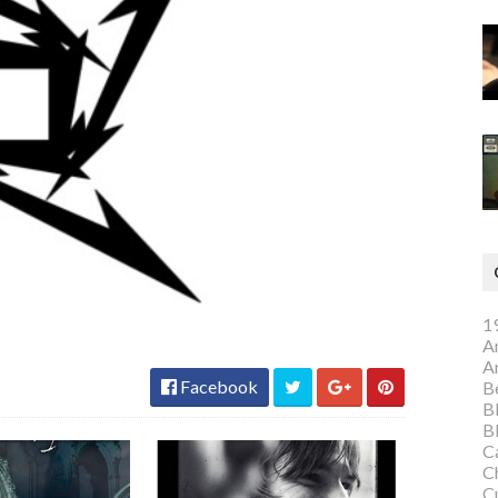
1
A
A
Facebook
Be
B
B
C
C
C