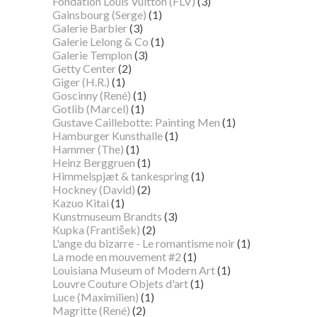
Fondation Louis Vuitton (FLV)
(3)
Gainsbourg (Serge)
(1)
Galerie Barbier
(3)
Galerie Lelong & Co
(1)
Galerie Templon
(3)
Getty Center
(2)
Giger (H.R.)
(1)
Goscinny (René)
(1)
Gotlib (Marcel)
(1)
Gustave Caillebotte: Painting Men
(1)
Hamburger Kunsthalle
(1)
Hammer (The)
(1)
Heinz Berggruen
(1)
Himmelspjæt & tankespring
(1)
Hockney (David)
(2)
Kazuo Kitai
(1)
Kunstmuseum Brandts
(3)
Kupka (František)
(2)
L'ange du bizarre - Le romantisme noir
(1)
La mode en mouvement #2
(1)
Louisiana Museum of Modern Art
(1)
Louvre Couture Objets d'art
(1)
Luce (Maximilien)
(1)
Magritte (René)
(2)