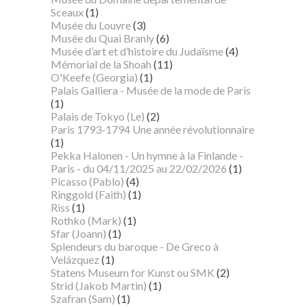
Sceaux
(1)
Musée du Louvre
(3)
Musée du Quai Branly
(6)
Musée d’art et d’histoire du Judaïsme
(4)
Mémorial de la Shoah
(11)
O'Keefe (Georgia)
(1)
Palais Galliera - Musée de la mode de Paris
(1)
Palais de Tokyo (Le)
(2)
Paris 1793-1794 Une année révolutionnaire
(1)
Pekka Halonen - Un hymne à la Finlande -
Paris - du 04/11/2025 au 22/02/2026
(1)
Picasso (Pablo)
(4)
Ringgold (Faith)
(1)
Riss
(1)
Rothko (Mark)
(1)
Sfar (Joann)
(1)
Splendeurs du baroque - De Greco à
Velázquez
(1)
Statens Museum for Kunst ou SMK
(2)
Strid (Jakob Martin)
(1)
Szafran (Sam)
(1)